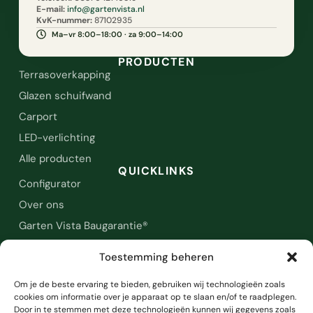
E-mail:
info@gartenvista.nl
KvK-nummer:
87102935
Ma–vr 8:00–18:00 · za 9:00–14:00
PRODUCTEN
Terrasoverkapping
Glazen schuifwand
Carport
LED-verlichting
Alle producten
QUICKLINKS
Configurator
Over ons
Garten Vista Baugarantie®
Contact & FAQ
Toestemming beheren
JURIDISCH
Bestelling & levering
Om je de beste ervaring te bieden, gebruiken wij technologieën zoals
Privacyverklaring
cookies om informatie over je apparaat op te slaan en/of te raadplegen.
Door in te stemmen met deze technologieën kunnen wij gegevens zoals