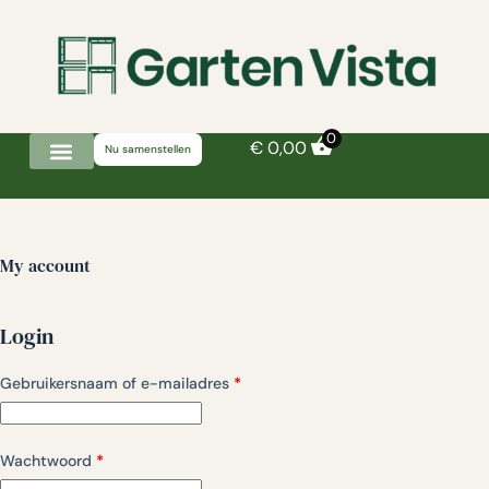
0
€
0,00
Nu samenstellen
My account
Login
Gebruikersnaam of e-mailadres
*
Wachtwoord
*