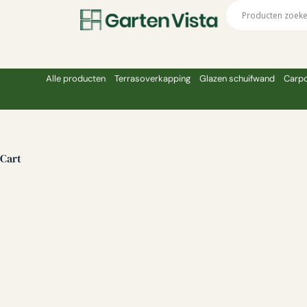
Alle producten
Terrasoverkapping
Glazen schuifwand
Carpo
Cart